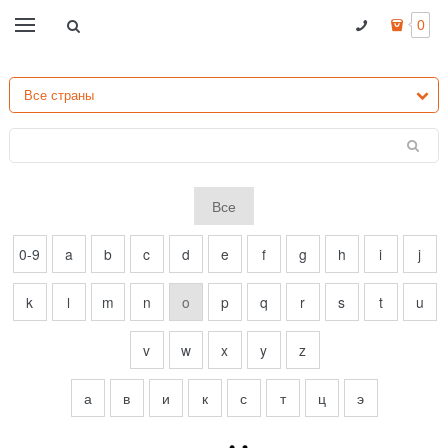
0
Все
0-9
a
b
c
d
e
f
g
h
i
j
k
l
m
n
o
p
q
r
s
t
u
v
w
x
y
z
а
в
и
к
с
т
ц
э