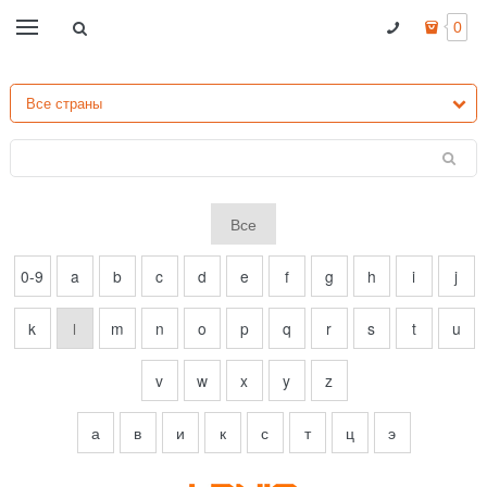
0
Все
0-9
a
b
c
d
e
f
g
h
i
j
k
l
m
n
o
p
q
r
s
t
u
v
w
x
y
z
а
в
и
к
с
т
ц
э