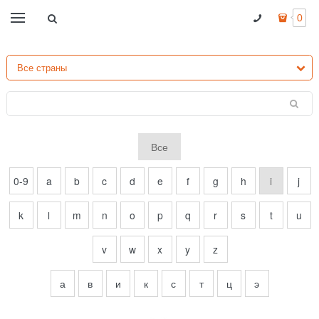
0
Все
0-9
a
b
c
d
e
f
g
h
i
j
k
l
m
n
o
p
q
r
s
t
u
v
w
x
y
z
а
в
и
к
с
т
ц
э