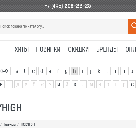
+7 (495)
208-22-25
ХИТЫ
НОВИНКИ
СКИДКИ
БРЕНДЫ
ОПЛ
0-9
a
b
c
d
e
f
g
h
i
j
k
l
m
n
o
в
г
д
е
ё
ж
з
и
й
к
л
м
н
о
п
р
с
YHIGH
/
Бренды
/
HOLYHIGH