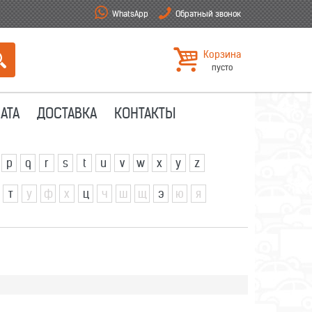
WhatsApp
Обратный звонок
Корзина
пусто
АТА
ДОСТАВКА
КОНТАКТЫ
p
q
r
s
t
u
v
w
x
y
z
т
у
ф
х
ц
ч
ш
щ
э
ю
я