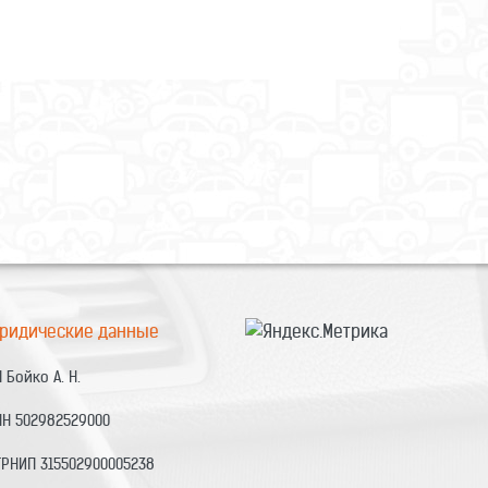
ридические данные
 Бойко А. Н.
НН 502982529000
ГРНИП 315502900005238