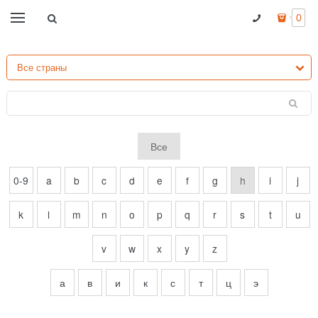
0
Все
0-9
a
b
c
d
e
f
g
h
i
j
k
l
m
n
o
p
q
r
s
t
u
v
w
x
y
z
а
в
и
к
с
т
ц
э