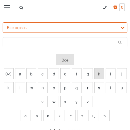
0
Все
0-9
a
b
c
d
e
f
g
h
i
j
k
l
m
n
o
p
q
r
s
t
u
v
w
x
y
z
а
в
и
к
с
т
ц
э