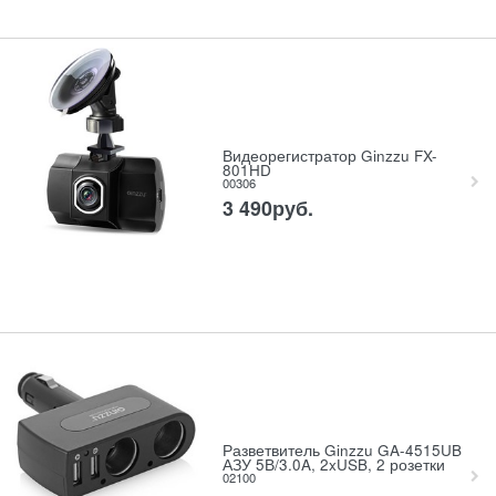
Видеорегистратор Ginzzu FX-
801HD
00306
3 490
руб.
Разветвитель Ginzzu GA-4515UB
АЗУ 5В/3.0A, 2xUSB, 2 розетки
02100