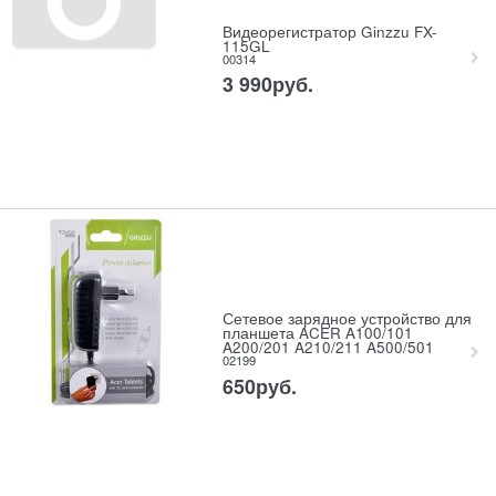
Видеорегистратор Ginzzu FX-
115GL
00314
3 990
руб.
Сетевое зарядное устройство для
планшета ACER A100/101
A200/201 A210/211 A500/501
02199
650
руб.