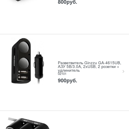
800
руб.
Разветвитель Ginzzu GA-4615UB,
АЗУ 5В/3.0A, 2xUSB, 2 розетки +
удлинитель
02101
900
руб.