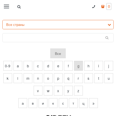
0
Все
0-9
a
b
c
d
e
f
g
h
i
j
k
l
m
n
o
p
q
r
s
t
u
v
w
x
y
z
а
в
и
к
с
т
ц
э