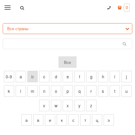
0
Все
0-9
a
b
c
d
e
f
g
h
i
j
k
l
m
n
o
p
q
r
s
t
u
v
w
x
y
z
а
в
и
к
с
т
ц
э