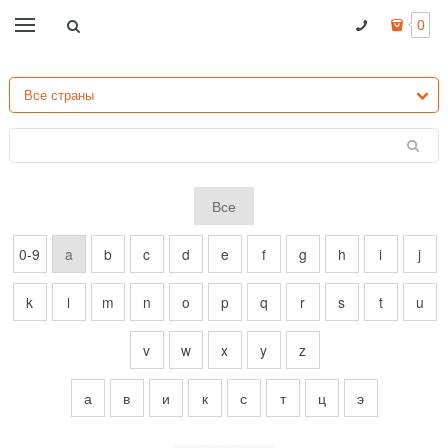
0
Все
0-9
a
b
c
d
e
f
g
h
i
j
k
l
m
n
o
p
q
r
s
t
u
v
w
x
y
z
а
в
и
к
с
т
ц
э