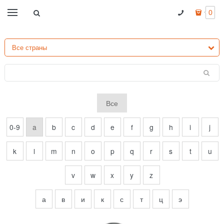
0
Все
0-9
a
b
c
d
e
f
g
h
i
j
k
l
m
n
o
p
q
r
s
t
u
v
w
x
y
z
а
в
и
к
с
т
ц
э