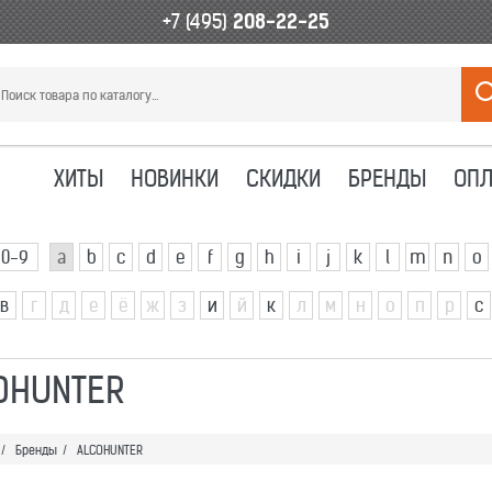
+7 (495)
208-22-25
ХИТЫ
НОВИНКИ
СКИДКИ
БРЕНДЫ
ОПЛ
0-9
a
b
c
d
e
f
g
h
i
j
k
l
m
n
o
в
г
д
е
ё
ж
з
и
й
к
л
м
н
о
п
р
с
OHUNTER
/
Бренды
/
ALCOHUNTER