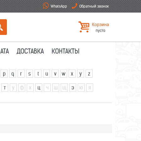
WhatsApp
Обратный звонок
Корзина
пусто
АТА
ДОСТАВКА
КОНТАКТЫ
p
q
r
s
t
u
v
w
x
y
z
т
у
ф
х
ц
ч
ш
щ
э
ю
я