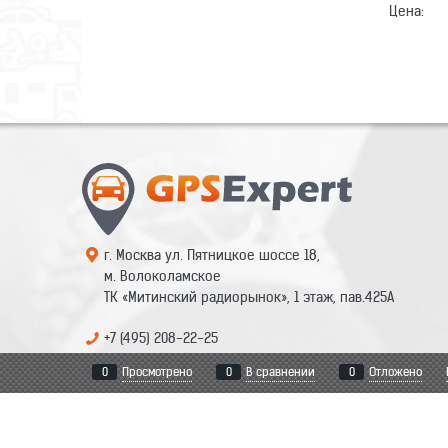
Цена:
г. Москва ул. Пятницкое шоссе 18,
м. Волоколамское
ТК «Митинский радиорынок», 1 этаж, пав.425А
+7 (495) 208-22-25
0
Просмотрено
0
В сравнении
0
Отложено
mail@gps-expert.ru