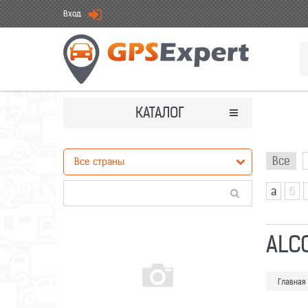
Вход
КАТАЛОГ
Все
а
б
ALC
Главная