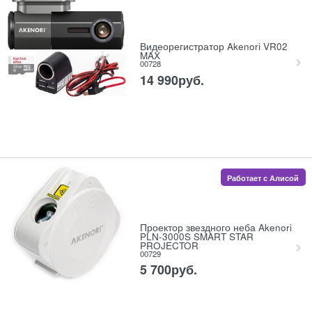
Видеорегистратор Akenori VR02
MAX
00728
14 990
руб.
Работает с Алисой
Проектор звездного неба Akenori
PLN-3000S SMART STAR
PROJECTOR
00729
5 700
руб.