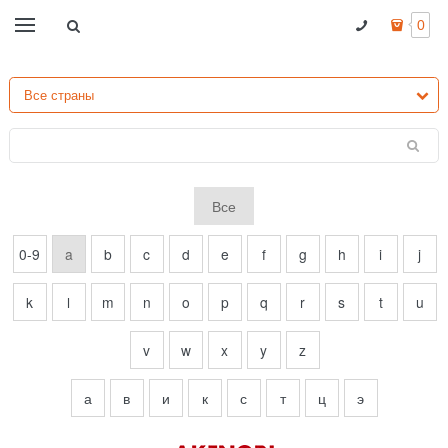
0
Все
0-9
a
b
c
d
e
f
g
h
i
j
k
l
m
n
o
p
q
r
s
t
u
v
w
x
y
z
а
в
и
к
с
т
ц
э