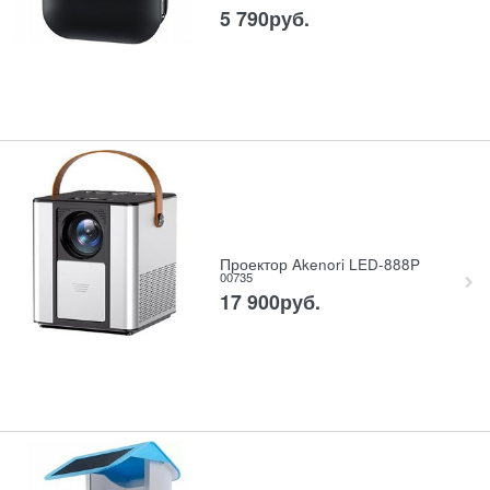
5 790
руб.
Проектор Akenori LED-888P
00735
17 900
руб.