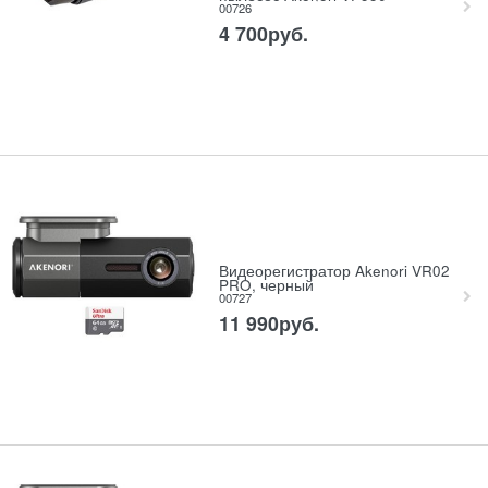
00726
4 700
руб.
Видеорегистратор Akenori VR02
PRO, черный
00727
11 990
руб.