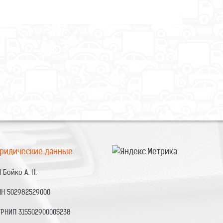
ридические данные
 Бойко А. Н.
НН 502982529000
ГРНИП 315502900005238