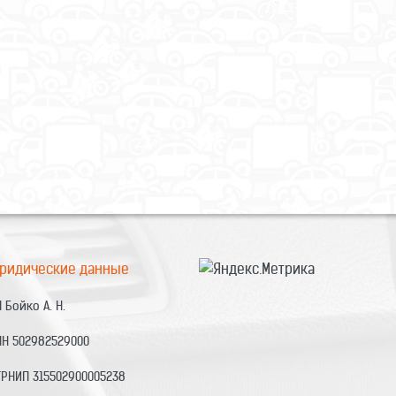
ридические данные
 Бойко А. Н.
НН 502982529000
ГРНИП 315502900005238