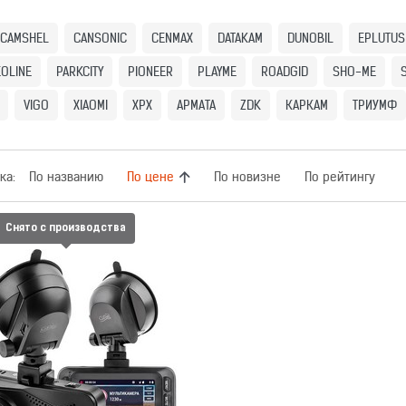
CAMSHEL
CANSONIC
CENMAX
DATAKAM
DUNOBIL
EPLUTUS
OLINE
PARKCITY
PIONEER
PLAYME
ROADGID
SHO-ME
VIGO
XIAOMI
XPX
АРМАТА
ZDK
КАРКАМ
ТРИУМФ
ка:
По названию
По цене
По новизне
По рейтингу
Снято с производства
ЕГИСТРАТОР ROADGID X7
GIBRID GT
Сравнить
Отложить