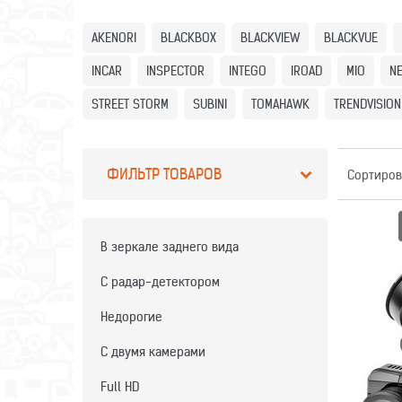
AKENORI
BLACKBOX
BLACKVIEW
BLACKVUE
INCAR
INSPECTOR
INTEGO
IROAD
MIO
NE
STREET STORM
SUBINI
TOMAHAWK
TRENDVISION
ФИЛЬТР ТОВАРОВ
Сортиров
В зеркале заднего вида
С радар-детектором
ВИДЕОР
Недорогие
С двумя камерами
Full HD