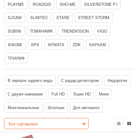
PLAYME
ROADGID
SHO-ME
SILVERSTONE F1
SJCAM
SLIMTEC
STARE
STREET STORM
SUBINI
TOMAHAWK
TRENDVISION
VIGO
XIAOMI
XPX
АРМАТА
ZDK
КАРКАМ
ТРИУМФ
В зеркале заднего вида
С радар-детектором
Недорогие
С двумя камерами
Full HD
Super HD
Мини
Многоканальные
Штатные
Для автошкол