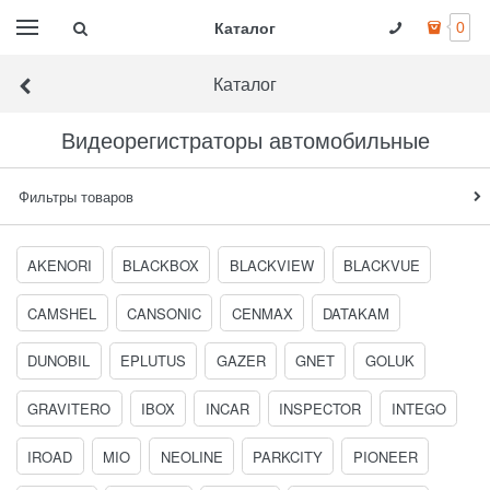
Каталог
0
Каталог
Видеорегистраторы автомобильные
Фильтры товаров
AKENORI
BLACKBOX
BLACKVIEW
BLACKVUE
CAMSHEL
CANSONIC
CENMAX
DATAKAM
DUNOBIL
EPLUTUS
GAZER
GNET
GOLUK
GRAVITERO
IBOX
INCAR
INSPECTOR
INTEGO
IROAD
MIO
NEOLINE
PARKCITY
PIONEER