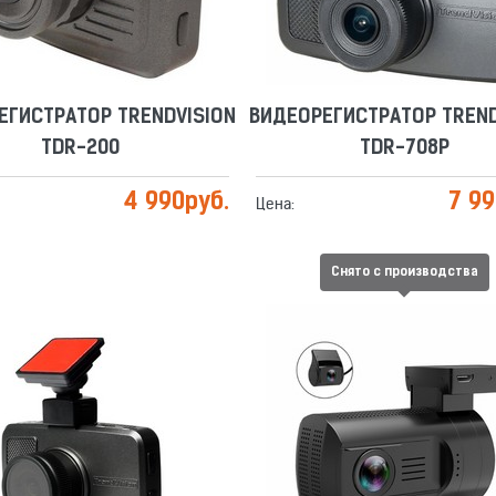
ЕГИСТРАТОР TRENDVISION
ВИДЕОРЕГИСТРАТОР TREND
TDR-200
TDR-708P
4 990
руб.
7 9
Цена:
Снято с производства
ЕГИСТРАТОР TRENDVISION
ВИДЕОРЕГИСТРАТОР TREND
TDR-708 GNS
MINI 2CH
Сравнить
Отложить
Сравнить
Отложить