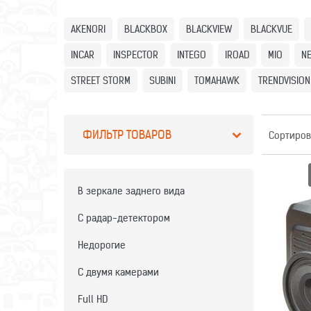
AKENORI
BLACKBOX
BLACKVIEW
BLACKVUE
INCAR
INSPECTOR
INTEGO
IROAD
MIO
NE
STREET STORM
SUBINI
TOMAHAWK
TRENDVISION
ФИЛЬТР ТОВАРОВ
Сортиров
В зеркале заднего вида
С радар-детектором
ВИДЕОР
Недорогие
С двумя камерами
Full HD