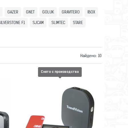
GAZER
GNET
GOLUK
GRAVITERO
IBOX
SILVERSTONE F1
SJCAM
SLIMTEC
STARE
Найдено:
10
Снято с производства
VISION
ВИДЕОРЕГИСТРАТОР TRENDVISION
SPLIT
Сравнить
Отложить