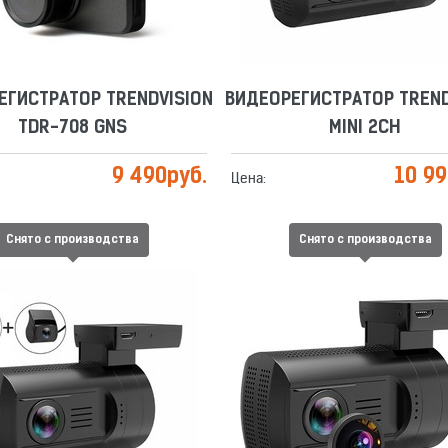
ЕГИСТРАТОР TRENDVISION
ВИДЕОРЕГИСТРАТОР TREND
TDR-708 GNS
MINI 2CH
9 490
руб.
10 9
Цена:
Снято с производства
Снято с производства
ЕГИСТРАТОР TRENDVISION
ВИДЕОРЕГИСТРАТОР TREND
MINI 2CH GPS
MINI 2CH GPS PRO
Сравнить
Отложить
Сравнить
Отложить