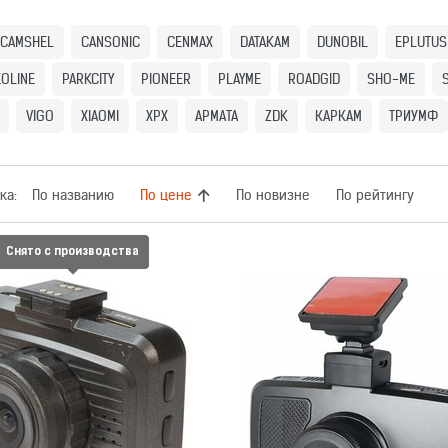
CAMSHEL
CANSONIC
CENMAX
DATAKAM
DUNOBIL
EPLUTUS
OLINE
PARKCITY
PIONEER
PLAYME
ROADGID
SHO-ME
VIGO
XIAOMI
XPX
АРМАТА
ZDK
КАРКАМ
ТРИУМФ
ка:
По названию
По цене
По новизне
По рейтингу
Снято с производства
ЕГИСТРАТОР TRENDVISION
ВИДЕОРЕГИСТРАТОР TREND
TDR-200
TDR-708P
Сравнить
Отложить
Сравнить
Отложить