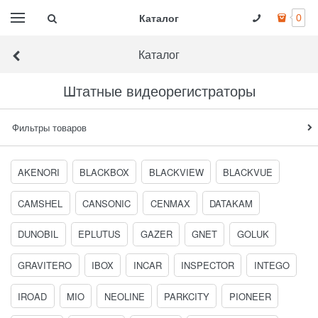
Каталог
0
Каталог
Штатные видеорегистраторы
Фильтры товаров
AKENORI
BLACKBOX
BLACKVIEW
BLACKVUE
CAMSHEL
CANSONIC
CENMAX
DATAKAM
DUNOBIL
EPLUTUS
GAZER
GNET
GOLUK
GRAVITERO
IBOX
INCAR
INSPECTOR
INTEGO
IROAD
MIO
NEOLINE
PARKCITY
PIONEER