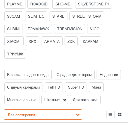
PLAYME
ROADGID
SHO-ME
SILVERSTONE F1
SJCAM
SLIMTEC
STARE
STREET STORM
SUBINI
TOMAHAWK
TRENDVISION
VIGO
XIAOMI
XPX
АРМАТА
ZDK
КАРКАМ
ТРИУМФ
В зеркале заднего вида
С радар-детектором
Недорогие
С двумя камерами
Full HD
Super HD
Мини
Многоканальные
Штатные
Для автошкол